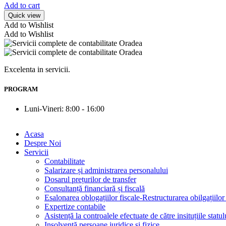
Add to cart
Quick view
Add to Wishlist
Add to Wishlist
Excelenta in servicii.
PROGRAM
Luni-Vineri: 8:00 - 16:00
Acasa
Despre Noi
Servicii
Contabilitate
Salarizare și administrarea personalului
Dosarul prețurilor de transfer
Consultanță financiară și fiscală
Esalonarea oblogațiilor fiscale-Restructurarea obilgațiilor 
Expertize contabile
Asistență la controalele efectuate de către insituțiile statu
Insolvență persoane juridice și fizice