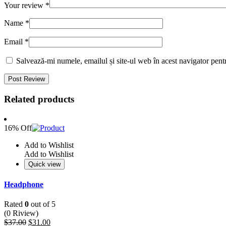
Your review
*
Name
*
Email
*
Salvează-mi numele, emailul și site-ul web în acest navigator pent
Related products
16% Off
Add to Wishlist
Add to Wishlist
Quick view
Headphone
Rated
0
out of 5
(0 Riview)
$
37.00
$
31.00