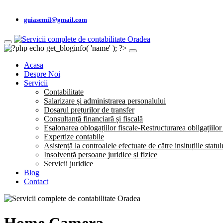
guiasemil@gmail.com
Acasa
Despre Noi
Servicii
Contabilitate
Salarizare și administrarea personalului
Dosarul prețurilor de transfer
Consultanță financiară și fiscală
Esalonarea oblogațiilor fiscale-Restructurarea obilgațiilor 
Expertize contabile
Asistență la controalele efectuate de către insituțiile statu
Insolvență persoane juridice și fizice
Servicii juridice
Blog
Contact
Home Camera