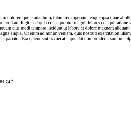
tium doloremque laudantium, totam rem aperiam, eaque ipsa quae ab illo in
ut odit aut fugit, sed quia consequuntur magni dolores eos qui ratione
 numquam eius modi tempora incidunt ut labore et dolore magnam aliquam
 magna aliqua. Ut enim ad minim veniam, quis nostrud exercitation ullam
ulla pariatur. Excepteur sint occaecat cupidatat non proident, sunt in cul
ate cu
*